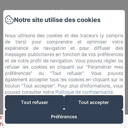
La région
Notre site utilise des cookies
Contact
Nous utilisons des cookies et des traceurs (y compris
Préparez Votre Séjour
de tiers) pour comprendre et optimiser votre
expérience de navigation et pour diffuser des
Politique de confidentialité
messages publicitaires en fonction de vos préférences
et de votre profil de navigation. Vous pouvez régler ou
Informations légales
refuser les cookies en cliquant sur "Paramétrer mes
préférences" ou "Tout refuser". Vous pouvez
également accepter tous les cookies en cliquant sur le
Informations sur les cookies
bouton "Tout accepter". Pour plus d'informations, vous
pouvez consulter notre
Politique de confidentialité
.
EN
FR
NL
Tout refuser
Tout accepter
Créé par Amenitiz
Préférences
Failed to load BookingEngine/index: Loading chunk 1322
failed. (missing: