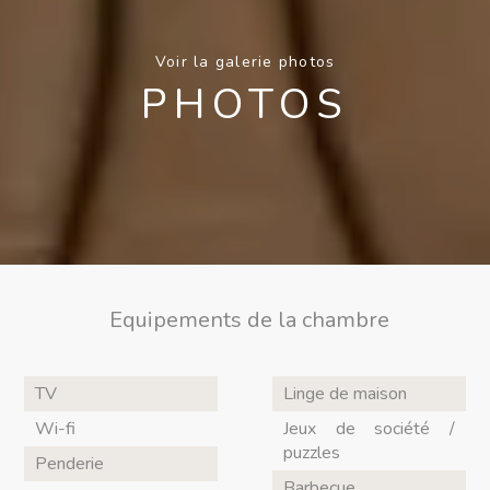
Voir la galerie photos
PHOTOS
Equipements de la chambre
TV
Linge de maison
Wi-fi
Jeux de société /
puzzles
Penderie
Barbecue