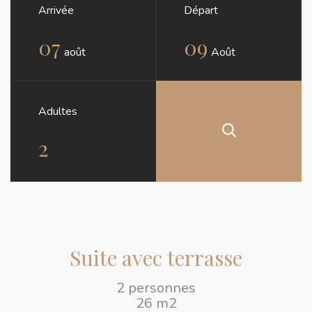
Arrivée
Départ
07
09
août
Août
Adultes
Suite avec terrasse
2 personnes
26 m2